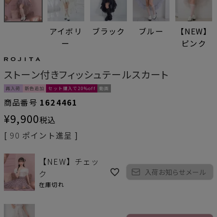
アイボリ
ブラック
ブルー
【NEW】
ー
ピンク
ストーン付きフィッシュテールスカート
再入荷
新色追加
セット購入で20%off
動画
商品番号
1624461
¥
9,900
税込
[
90
ポイント進呈 ]
【NEW】チェッ
入荷お知らせメール
ク
在庫切れ