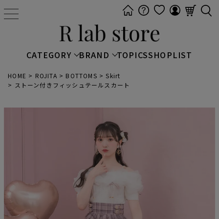
t
o
g
g
CATEGORY
BRAND
TOPICS
SHOPLIST
l
e
HOME
ROJITA
BOTTOMS
Skirt
ストーン付きフィッシュテールスカート
n
a
v
i
g
a
t
i
o
n