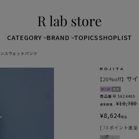
CATEGORY
BRAND
TOPICS
SHOPLIST
インスウェットパンツ
サイ
【20%off】
再入荷
動画
商品番号
5624465
¥
10,780
通常価格 :
¥
8,624
税込
[
78
ポイント進呈 