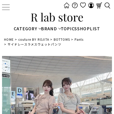
t
o
g
g
CATEGORY
BRAND
TOPICS
SHOPLIST
l
e
HOME
couture BY ROJITA
BOTTOMS
Pants
サイドレースラメスウェットパンツ
n
a
v
i
g
a
t
i
o
n