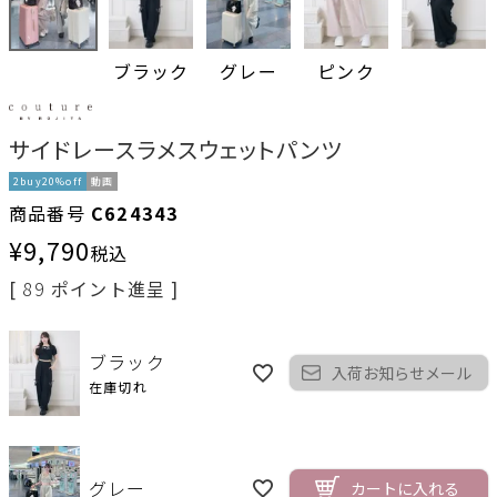
ブラック
グレー
ピンク
サイドレースラメスウェットパンツ
2buy20%off
動画
商品番号
C624343
¥
9,790
税込
[
89
ポイント進呈 ]
ブラック
入荷お知らせメール
在庫切れ
グレー
カートに入れる