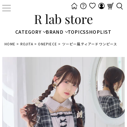
t
o
g
g
CATEGORY
BRAND
TOPICS
SHOPLIST
l
e
HOME
ROJITA
ONEPIECE
ツーピー風ティアードワンピース
n
a
v
i
g
a
t
i
o
n