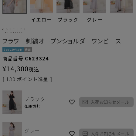
イエロー
ブラック
グレー
フラワー刺繍オープンショルダーワンピース
2buy20%off
動画
商品番号
C623324
¥
14,300
税込
[
130
ポイント進呈 ]
ブラック
入荷お知らせメール
在庫切れ
グレー
入荷お知らせメール