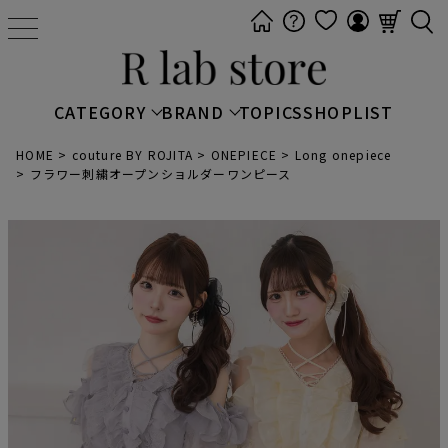
t
o
g
g
CATEGORY
BRAND
TOPICS
SHOPLIST
l
e
HOME
couture BY ROJITA
ONEPIECE
Long onepiece
フラワー刺繍オープンショルダーワンピース
n
a
v
i
g
a
t
i
o
n