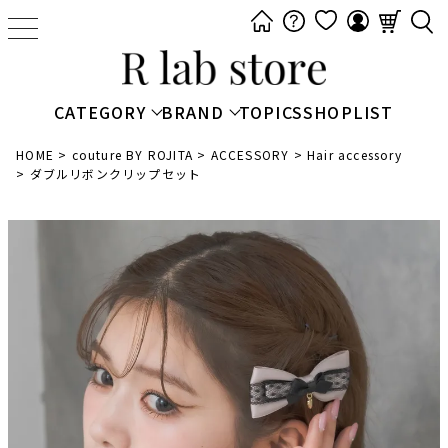
t
o
g
g
CATEGORY
BRAND
TOPICS
SHOPLIST
l
e
HOME
couture BY ROJITA
ACCESSORY
Hair accessory
ダブルリボンクリップセット
n
a
v
i
g
a
t
i
o
n