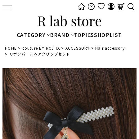
t
o
g
g
CATEGORY
BRAND
TOPICS
SHOPLIST
l
e
HOME
couture BY ROJITA
ACCESSORY
Hair accessory
リボンパールヘアクリップセット
n
a
v
i
g
a
t
i
o
n