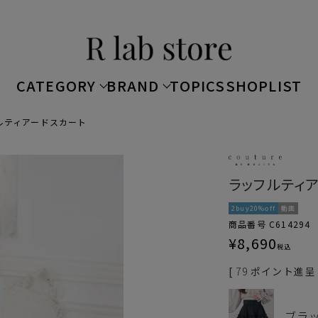
CATEGORY
BRAND
TOPICS
SHOPLIST
ルティアードスカート
ラッフルティ
2buy20%off
動画
商品番号
C614294
¥
8,690
税込
[
79
ポイント進呈 
ブラ