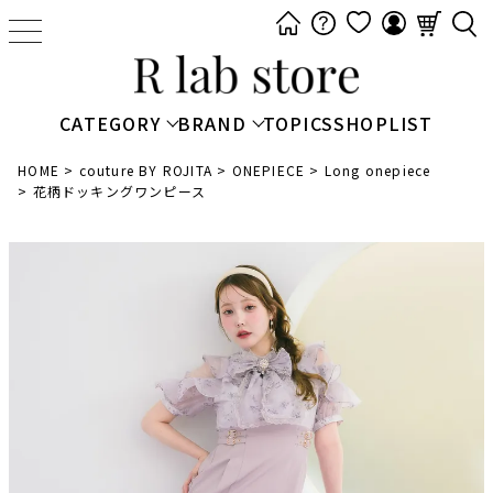
t
o
g
g
CATEGORY
BRAND
TOPICS
SHOPLIST
l
e
HOME
couture BY ROJITA
ONEPIECE
Long onepiece
花柄ドッキングワンピース
n
a
v
i
g
a
t
i
o
n