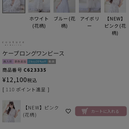
ホワイト
ブルー(花
アイボリ
【NEW】
(花柄)
柄)
ー
ピンク(花
柄)
ケープロングワンピース
再入荷
新色追加
2buy20%off
動画
商品番号
C623335
¥
12,100
税込
[
110
ポイント進呈 ]
【NEW】ピンク
カートに入れる
(花柄)