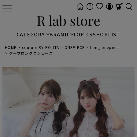
t
o
g
g
CATEGORY
BRAND
TOPICS
SHOPLIST
l
e
HOME
couture BY ROJITA
ONEPIECE
Long onepiece
ケープロングワンピース
n
a
v
i
g
a
t
i
o
n