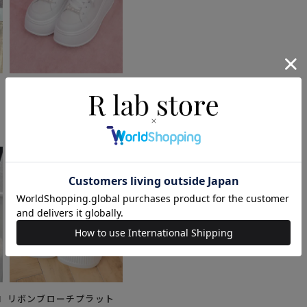
ロ
パールビジュープラット
フォームスニーカー
7,315円
(税込)
コ
リボンブローチプラット