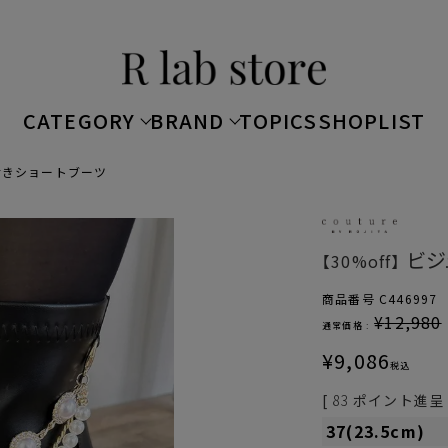
CATEGORY
BRAND
TOPICS
SHOPLIST
付きショートブーツ
ビジ
【30%off】
商品番号
C446997
¥
12,980
通常価格 :
¥
9,086
税込
[
83
ポイント進呈 
37(23.5cm)