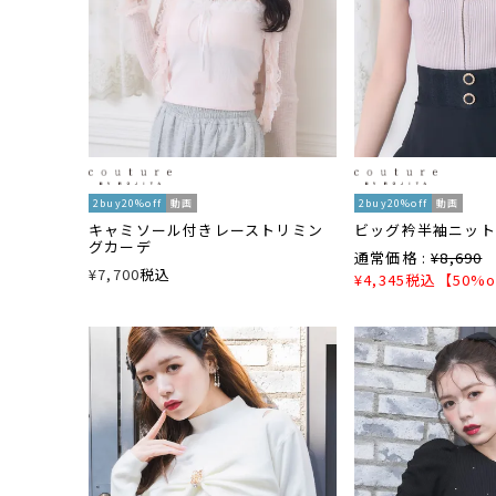
2buy20%off
動画
2buy20%off
動画
キャミソール付きレーストリミン
ビッグ衿半袖ニット
グカーデ
通常価格 :
¥
8,690
¥
7,700
税込
¥
4,345
税込
【50%o