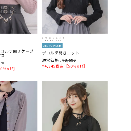
2buy20%off
デコルテ開きケーブ
デコルテ開きニット
プス
通常価格 :
¥
8,690
790
¥
4,345
税込
【50%off】
0%off】