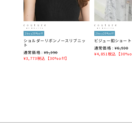
2buy20%off
2buy20%off
ショルダーリボンノースリブニッ
ビジュー釦ショート
ト
通常価格 :
¥
6,930
通常価格 :
¥
5,390
¥
4,851
税込
【30%o
¥
3,773
税込
【30%off】