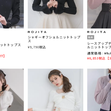
シャギーオフショルニットトップ
動画
ス
レースアップ
ットトップス
¥
9,790
税込
ルニットトッ
通常価格 :
¥
9,
ff】
¥
6,853
税込
【3