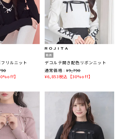
動画
肩フリルニット
デコルテ開き配色リボンニット
790
通常価格 :
¥
9,790
0%off】
¥
6,853
税込
【30%off】