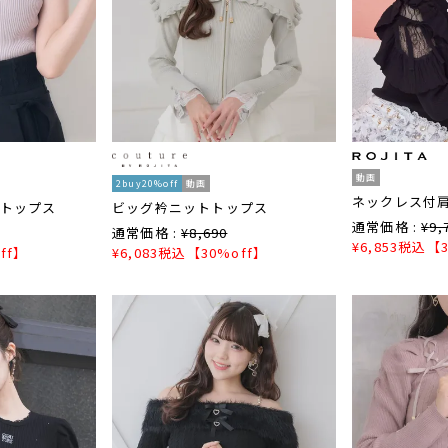
動画
2buy20%off
動画
ネックレス付
トップス
ビッグ衿ニットトップス
通常価格 :
¥
9,
通常価格 :
¥
8,690
¥
6,853
税込
【3
ff】
¥
6,083
税込
【30%off】