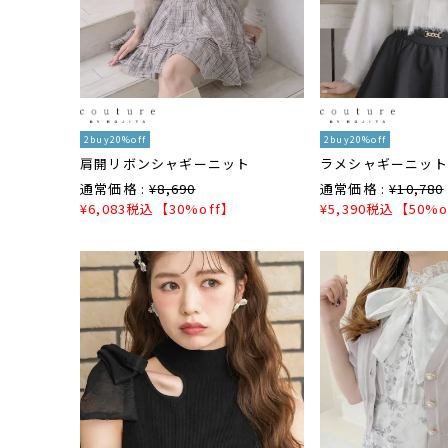
2buy20%off
2buy20%off
肩開リボンシャギーニット
ラメシャギーニット
通常価格 :
¥
8,690
通常価格 :
¥
10,780
¥
6,083
税込
【30%off】
¥
5,390
税込
【50%o