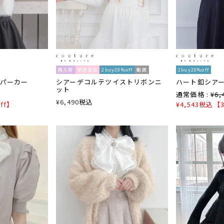
再入荷
新色追加
2buy20%off
動画
2buy20%off
パーカー
シアーデコルテツイストリボンニ
ハート釦シア
ット
通常価格 :
¥
6,
¥
6,490
税込
ff】
¥
4,543
税込
【3