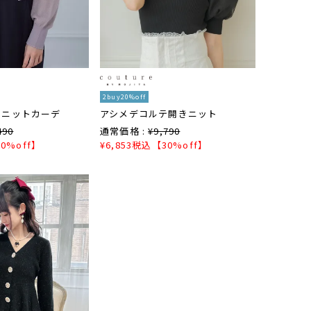
2buy20%off
ーニットカーデ
アシメデコルテ開きニット
490
通常価格 :
¥
9,790
0%off】
¥
6,853
税込
【30%off】