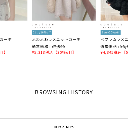
2buy20%off
2buy20%off
カーデ
ふわふわラメニットカーデ
ペプラムラメ
通常価格 :
¥
7,590
通常価格 :
¥
8,
ff】
¥
5,313
税込
【30%off】
¥
4,345
税込
【5
BROWSING HISTORY
BRAND