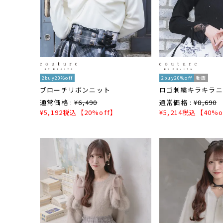
2buy20%off
2buy20%off
動画
ブローチリボンニット
ロゴ刺繍キラキラニ
通常価格 :
¥
6,490
通常価格 :
¥
8,690
¥
5,192
税込
【20%off】
¥
5,214
税込
【40%o